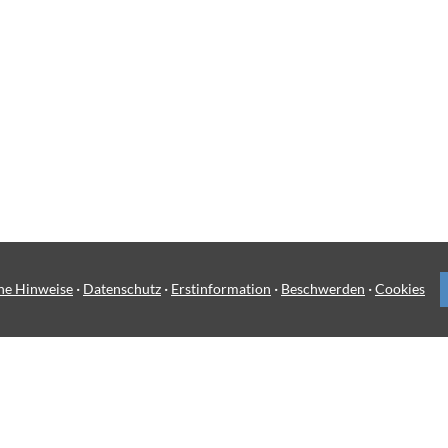
·
·
·
·
he Hinweise
Datenschutz
Erstinformation
Beschwerden
Cookies